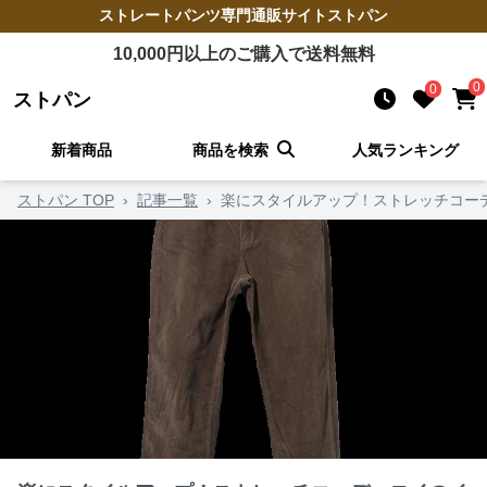
ストレートパンツ
専門通販サイト
ストパン
10,000
円以上のご購入で送料無料
0
0
ストパン
新着商品
商品を検索
人気ランキング
ストパン TOP
›
記事一覧
›
楽にスタイルアップ！ストレッチコー