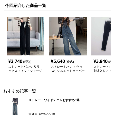
今回紹介した商品一覧
¥
2,740
¥
5,640
¥
3,840
(税込)
(税込)
(税込
ストレートパンツ リラ
ストレートパンツ たっ
ストレートパン
ックスフィットジャージ
ぷりシルエットオーバー
刺繍入りストレ
ーパンツ
オール
ツ
おすすめ記事一覧
ストレートワイドデニムおすすめ5選
更新日
2026-06-18