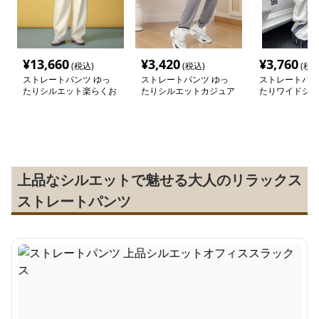
¥
13,660
¥
3,420
¥
3,760
(税込)
(税込)
(税込
ストレートパンツ ゆっ
ストレートパンツ ゆっ
ストレートパン
たりシルエット楽らくお
たりシルエットカジュア
たりワイドシル
しゃれパンツ
ルスラックス
トライプパンツ
上品なシルエットで魅せる大人のリラックス
ストレートパンツ