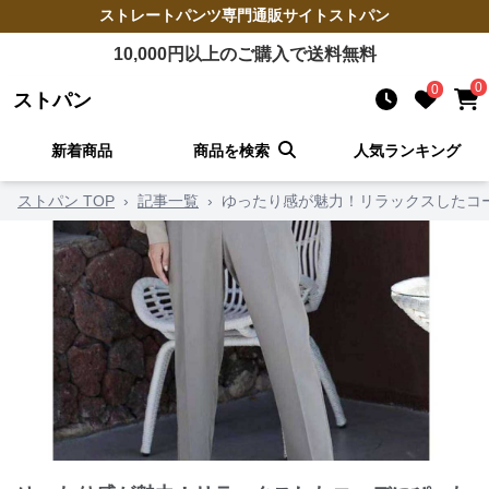
ストレートパンツ
専門通販サイト
ストパン
10,000
円以上のご購入で送料無料
0
0
ストパン
新着商品
商品を検索
人気ランキング
ストパン TOP
›
記事一覧
›
ゆったり感が魅力！リラックスしたコ