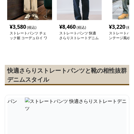
¥
3,580
¥
8,460
¥
3,220
(税込)
(税込)
(税込
ストレートパンツ チェ
ストレートパンツ 快適
ストレートパン
ック裾 コーデュロイ ワ
さらりストレートデニム
ンテージ風ゆっ
イドパンツ
パンツ
レートデニム
快適さらりストレートパンツと靴の相性抜群
デニムスタイル