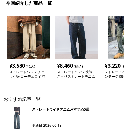
今回紹介した商品一覧
¥
3,580
¥
8,460
¥
3,220
(税込)
(税込)
(税込
ストレートパンツ チェ
ストレートパンツ 快適
ストレートパン
ック裾 コーデュロイ ワ
さらりストレートデニム
ンテージ風ゆっ
イドパンツ
パンツ
レートデニム
おすすめ記事一覧
ストレートワイドデニムおすすめ5選
更新日
2026-06-18