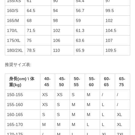
155/XS
61
90
54.4
97
160/S
64.5
94
56.7
99.5
165/M
68
98
59
102
170/L
71.5
102
61.3
104.5
175/XL
75
106
63.6
107
180/2XL
78.5
110
65.9
109.5
推奨サイズ表:
身長(cm) \ 体
40-
45-
50-
55-
60-
65-
重(kg)
45
50
55
60
65
75
150-155
XS
XS
S
M
/
/
155-160
XS
S
M
M
L
/
160-165
S
S
M
M
L
XL
165-170
M
M
M
L
L
XL
170-175
/
M
L
L
XL
2XL