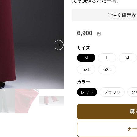
える洗練された一着。
ご注文確定か
6,900
円
Next slide
サイズ
M
L
XL
5XL
6XL
カラー
レッド
ブラック
グ
購
カー