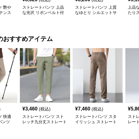
 艶や
ストレートパンツ 上品
ストレートパンツ 上質
上品
テンス
な光沢 リボンベルト付
なゆとり シルエットサ
たり
きサテンパンツ
テンパンツ
のおすすめアイテム
¥
3,460
¥
7,460
¥
5,8
)
(税込)
(税込)
 快適
ストレートパンツ スト
ストレートパンツ スタ
スト
パンツ
レッチ九分丈ストレート
イリッシュ ストレート
レー
パンツ
チノパンツ