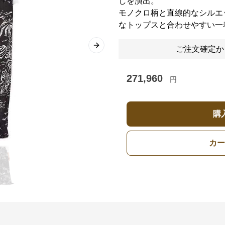
しを演出。
モノクロ柄と直線的なシルエ
なトップスと合わせやすい一
ご注文確定か
Next slide
271,960
円
購
カー