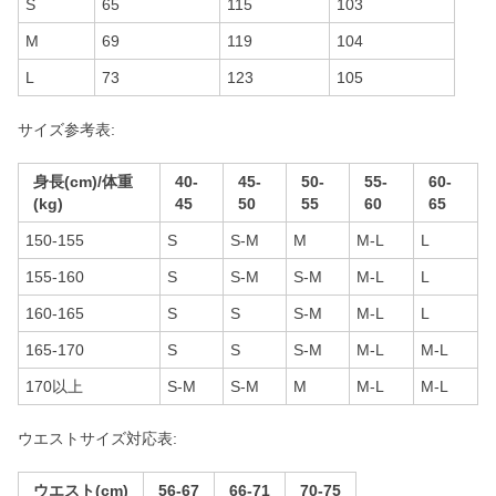
S
65
115
103
M
69
119
104
L
73
123
105
サイズ参考表:
身長(cm)/体重
40-
45-
50-
55-
60-
(kg)
45
50
55
60
65
150-155
S
S-M
M
M-L
L
155-160
S
S-M
S-M
M-L
L
160-165
S
S
S-M
M-L
L
165-170
S
S
S-M
M-L
M-L
170以上
S-M
S-M
M
M-L
M-L
ウエストサイズ対応表:
ウエスト(cm)
56-67
66-71
70-75