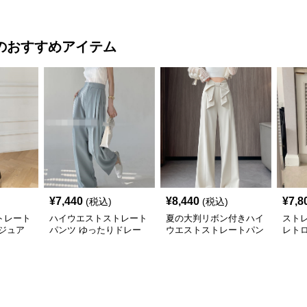
ンツ ゆったり フルレン
パンツ ストレートシル
ンツ
グス
エット
のおすすめアイテム
¥
7,440
¥
8,440
¥
7,8
(税込)
(税込)
トレート
ハイウエストストレート
夏の大判リボン付きハイ
スト
ジュア
パンツ ゆったりドレー
ウエストストレートパン
レト
プロング丈
ツ
クル