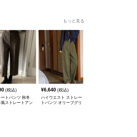
ひんやり涼しいライトブ
ハイウエスト 九分丈
ルー
もっと見る
00
¥
6,640
¥
6,840
(税込)
(税込)
(税込)
レートパンツ 秋冬
ハイウエスト ストレー
通勤対応ハイウエストス
ロ風ストレートアン
トパンツ オリーブグリ
トレートパンツ
丈パンツ
ーン