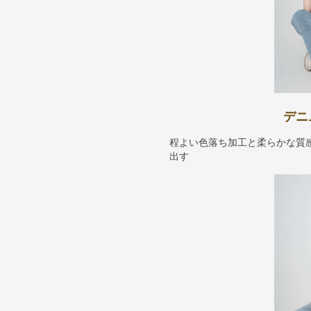
デニ
程よい色落ち加工と柔らかな質
出す