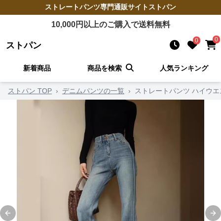
ストレートパンツ
専門通販サイト
ストパン
10,000
円以上のご購入で送料無料
0
0
ストパン
新着商品
商品を検索
人気ランキング
ストパン TOP
›
デニムパンツの一覧
›
ストレートパンツ ハイウ
Previous slide
Ne