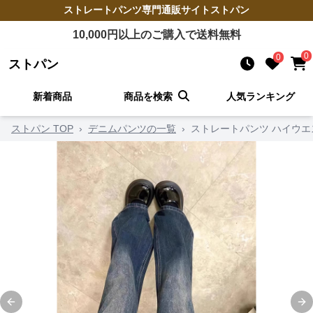
ストレートパンツ
専門通販サイト
ストパン
10,000
円以上のご購入で送料無料
0
0
ストパン
新着商品
商品を検索
人気ランキング
ストパン TOP
›
デニムパンツの一覧
›
ストレートパンツ ハイウ
Previous slide
Ne