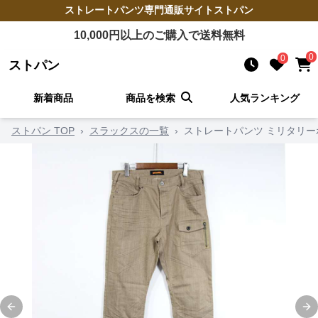
ストレートパンツ
専門通販サイト
ストパン
10,000
円以上のご購入で送料無料
0
0
ストパン
新着商品
商品を検索
人気ランキング
ストパン TOP
›
スラックスの一覧
›
ストレートパンツ ミリタリ
Previous slide
Ne