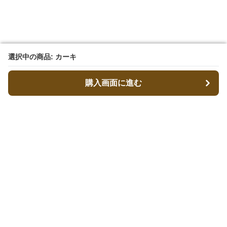
選択中の商品: カーキ
選択中の商品: カーキ
購入画面に進む
購入画面に進む
ストパン
について