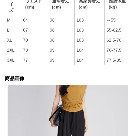
ウエスト
通常着丈
高身長着丈
推奨体重
イ
(cm)
(cm)
(cm)
(kg)
ズ
M
64
98
103
～55
L
67
98
103
55-62.5
XL
70
98
103
62.5-70
2XL
73
99
104
70-77.5
3XL
77
99
104
77.5-85
商品画像