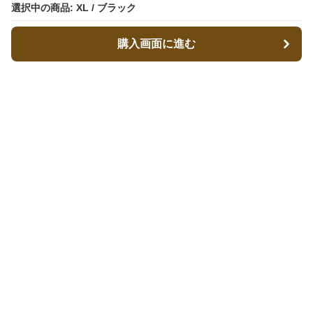
選択中の商品: XL / ブラック
選択中の商品: XL / ブラック
購入画面に進む
購入画面に進む
ストパン
について
会社概要
利用規約