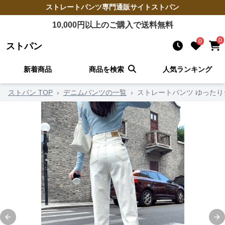
ストレートパンツ
専門通販サイト
ストパン
10,000
円以上のご購入で送料無料
0
0
ストパン
新着商品
商品を検索
人気ランキング
ストパン TOP
›
デニムパンツの一覧
›
ストレートパンツ ゆった
Previous slide
Ne