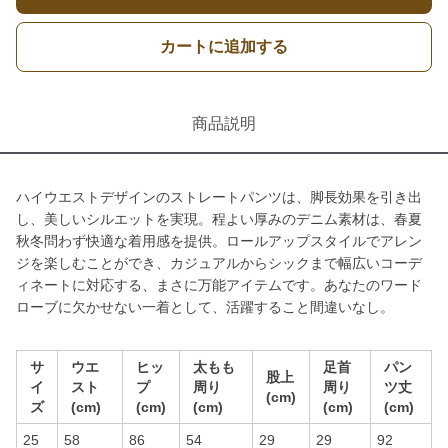
カートに追加する
商品説明
ハイウエストデザインのストレートパンツは、脚長効果を引き出
し、美しいシルエットを実現。程よい厚みのデニム素材は、春夏
秋冬問わず快適な着用感を提供。ロールアップスタイルでアレン
ジを楽しむことができ、カジュアルからシックまで幅広いコーデ
ィネートに対応する、まさに万能アイテムです。あなたのワード
ローブに欠かせない一着として、活躍すること間違いなし。
サ
ウエ
ヒッ
太もも
足首
パン
股上
イ
スト
プ
周り
周り
ツ丈
(cm)
ズ
(cm)
(cm)
(cm)
(cm)
(cm)
25
58
86
54
29
29
92