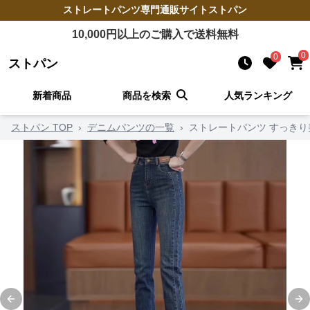
ストレートパンツ
専門通販サイト
ストパン
10,000
円以上のご購入で送料無料
0
0
ストパン
新着商品
商品を検索
人気ランキング
ストパン TOP
›
デニムパンツの一覧
›
ストレートパンツ すっき
Previous slide
Ne