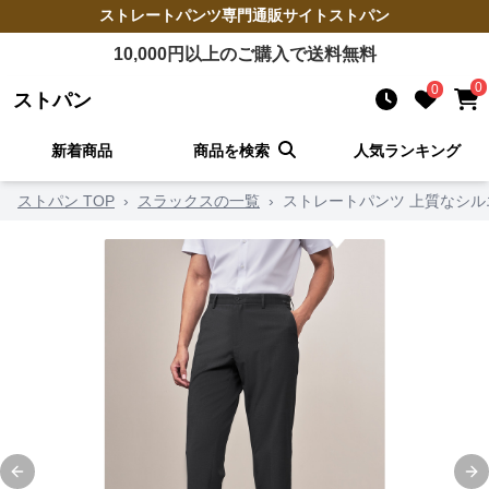
ストレートパンツ
専門通販サイト
ストパン
10,000
円以上のご購入で送料無料
0
0
ストパン
新着商品
商品を検索
人気ランキング
ストパン TOP
›
スラックスの一覧
›
ストレートパンツ 上質なシ
Previous slide
Ne