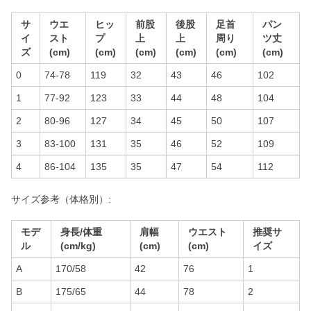
サ
ウエ
ヒッ
前股
後股
足首
パン
イ
スト
プ
上
上
周り
ツ丈
ズ
(cm)
(cm)
(cm)
(cm)
(cm)
(cm)
0
74-78
119
32
43
46
102
1
77-92
123
33
44
48
104
2
80-96
127
34
45
50
107
3
83-100
131
35
46
52
109
4
86-104
135
35
47
54
112
サイズ参考（体格別）:
モデ
身長/体重
肩幅
ウエスト
推奨サ
ル
(cm/kg)
(cm)
(cm)
イズ
A
170/58
42
76
1
B
175/65
44
78
2