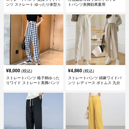
ンツ ストレート ゆったり体型カ
トパンツ美脚効果夏用
バー長ズボン
¥
8,000
¥
4,860
(税込)
(税込)
ストレートパンツ 格子柄ゆった
ストレートパンツ 綿麻ワイドパ
りワイド ストレート美脚パンツ
ンツ レディース ボトムス 九分
丈