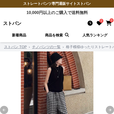
ストレートパンツ
専門通販サイト
ストパン
10,000
円以上のご購入で送料無料
0
0
ストパン
新着商品
商品を検索
人気ランキング
ストパン TOP
›
チノパンツの一覧
›
格子模様ゆったりストレート
Previous slide
Ne