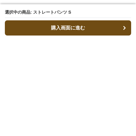
選択中の商品: ストレートパンツ S
選択中の商品: ストレートパンツ S
購入画面に進む
購入画面に進む
ストパン
について
会社概要