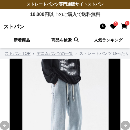
ストレートパンツ
専門通販サイト
ストパン
10,000
円以上のご購入で送料無料
0
0
ストパン
新着商品
商品を検索
人気ランキング
ストパン TOP
›
デニムパンツの一覧
›
ストレートパンツ ゆった
Previous slide
Ne