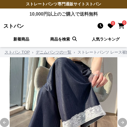
ストレートパンツ
専門通販サイト
ストパン
10,000
円以上のご購入で送料無料
0
0
ストパン
新着商品
商品を検索
人気ランキング
ストパン TOP
›
デニムパンツの一覧
›
ストレートパンツ レース
Previous slide
Ne