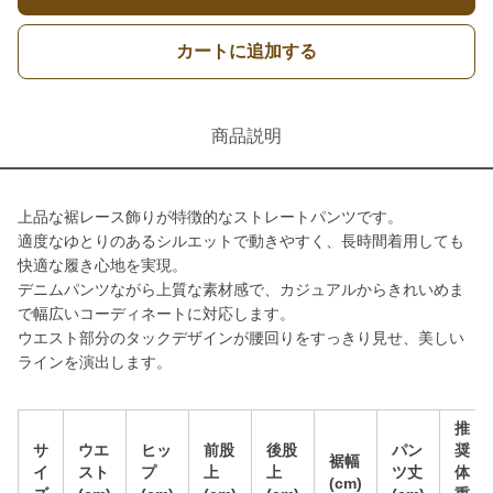
カートに追加する
商品説明
上品な裾レース飾りが特徴的なストレートパンツです。
適度なゆとりのあるシルエットで動きやすく、長時間着用しても
快適な履き心地を実現。
デニムパンツながら上質な素材感で、カジュアルからきれいめま
で幅広いコーディネートに対応します。
ウエスト部分のタックデザインが腰回りをすっきり見せ、美しい
ラインを演出します。
推
サ
ウエ
ヒッ
前股
後股
パン
奨
裾幅
イ
スト
プ
上
上
ツ丈
体
(cm)