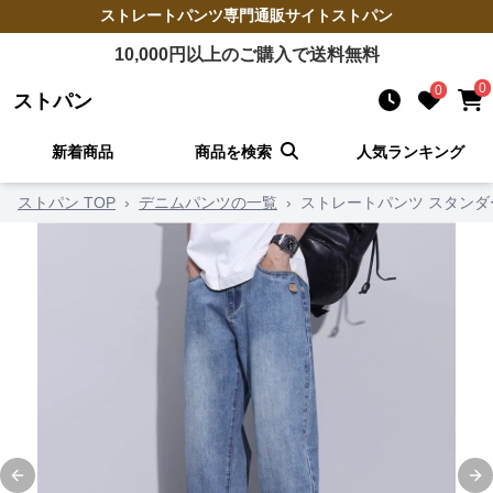
ストレートパンツ
専門通販サイト
ストパン
10,000
円以上のご購入で送料無料
0
0
ストパン
新着商品
商品を検索
人気ランキング
ストパン TOP
›
デニムパンツの一覧
›
ストレートパンツ スタンダ
Previous slide
Ne