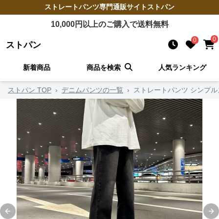
ストレートパンツ
専門通販サイト
ストパン
10,000
円以上のご購入で送料無料
0
0
ストパン
新着商品
商品を検索
人気ランキング
ストパン TOP
›
デニムパンツの一覧
›
ストレートパンツ シンプ
Previous slide
Ne