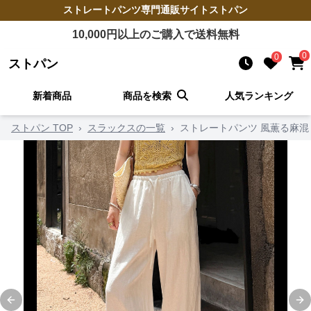
ストレートパンツ
専門通販サイト
ストパン
10,000
円以上のご購入で送料無料
0
0
ストパン
新着商品
商品を検索
人気ランキング
ストパン TOP
›
スラックスの一覧
›
ストレートパンツ 風薫る麻
Previous slide
Ne