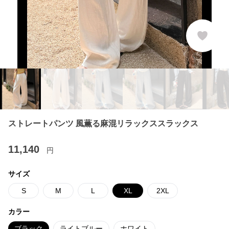
ストレートパンツ 風薫る麻混リラックススラックス
11,140
円
サイズ
S
M
L
XL
2XL
カラー
ブラック
ライトブルー
ホワイト