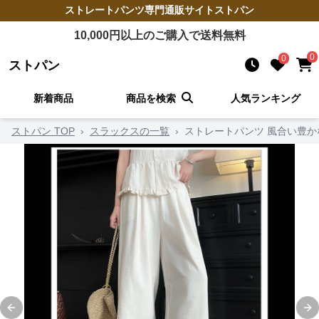
ストレートパンツ
専門通販サイト
ストパン
10,000
円以上のご購入で送料無料
0
0
ストパン
新着商品
商品を検索
人気ランキング
ストパン TOP
›
スラックスの一覧
›
ストレートパンツ 風合い豊
Previous slide
Ne