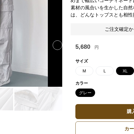
めまで幅広いコーディネート
素材の風合いを生かした自然
は、どんなトップスとも相性
ご注文確定か
5,680
円
Next slide
サイズ
M
L
XL
カラー
グレー
購
カー