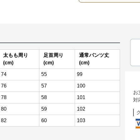
太もも周り
足首周り
通常パンツ丈
(cm)
(cm)
(cm)
74
55
99
76
57
100
お
78
58
101
対
80
59
102
82
60
103