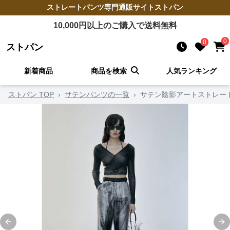
ストレートパンツ
専門通販サイト
ストパン
10,000
円以上のご購入で送料無料
0
0
ストパン
新着商品
商品を検索
人気ランキング
ストパン TOP
›
サテンパンツの一覧
›
サテン陰影アートストレー
Previous slide
Ne