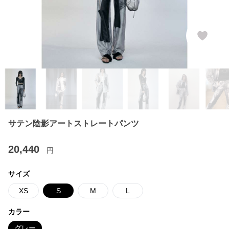
サテン陰影アートストレートパンツ
20,440
円
サイズ
XS
S
M
L
カラー
グレー