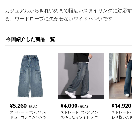
カジュアルからきれいめまで幅広いスタイリングに対応す
る、ワードローブに欠かせないワイドパンツです。
今回紹介した商品一覧
¥
5,260
¥
4,000
¥
14,920
(税込)
(税込)
(税
ストレートパンツ ワイ
ストレートパンツ メン
ストレートパン
ドカーゴデニムパンツ
ズゆったりワイド デニ
わり抜いた美脚
ムパンツ
トデニム