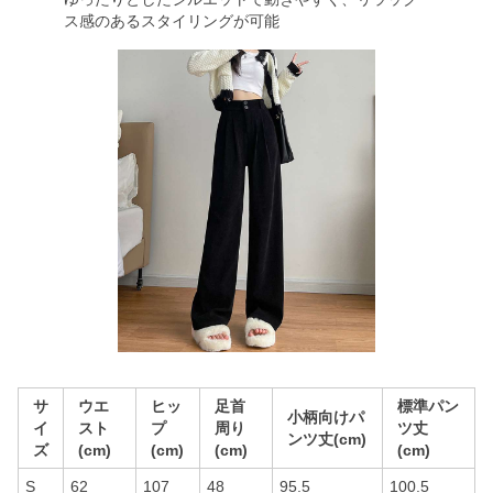
ス感のあるスタイリングが可能
サ
ウエ
ヒッ
足首
標準パン
小柄向けパ
イ
スト
プ
周り
ツ丈
ンツ丈(cm)
ズ
(cm)
(cm)
(cm)
(cm)
S
62
107
48
95.5
100.5