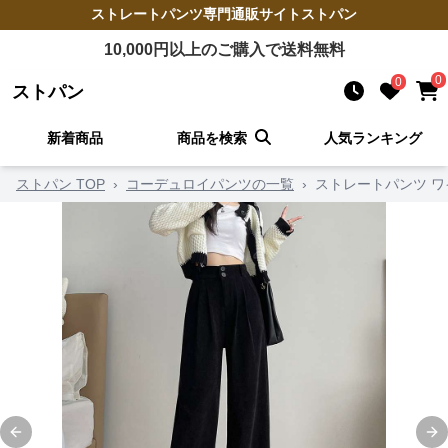
ストレートパンツ
専門通販サイト
ストパン
10,000
円以上のご購入で送料無料
0
0
ストパン
新着商品
商品を検索
人気ランキング
ストパン TOP
›
コーデュロイパンツの一覧
›
ストレートパンツ 
Previous slide
Ne