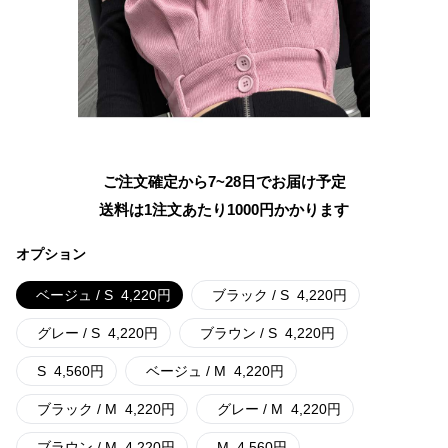
ご注文確定から7~28日でお届け予定
送料は1注文あたり
1000
円かかります
オプション
ベージュ / S
4,220
円
ブラック / S
4,220
円
グレー / S
4,220
円
ブラウン / S
4,220
円
S
4,560
円
ベージュ / M
4,220
円
ブラック / M
4,220
円
グレー / M
4,220
円
ブラウン / M
4,220
円
M
4,560
円