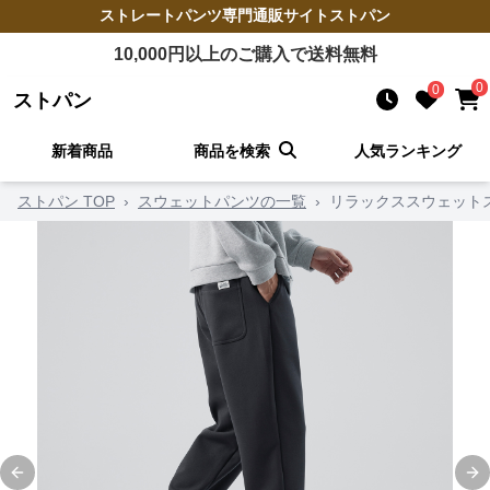
ストレートパンツ
専門通販サイト
ストパン
10,000
円以上のご購入で送料無料
0
0
ストパン
新着商品
商品を検索
人気ランキング
ストパン TOP
›
スウェットパンツの一覧
›
リラックススウェット
Previous slide
Ne