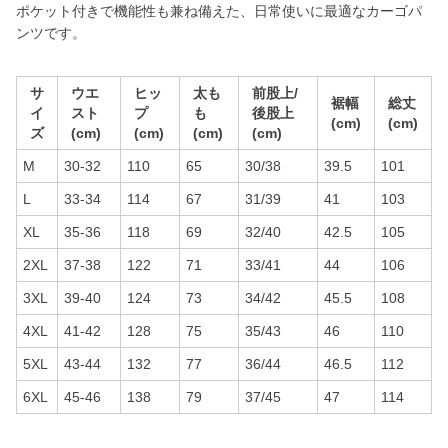
ポケット付きで機能性も兼ね備えた、日常使いに最適なカーゴパ
ンツです。
サ
ウエ
ヒッ
太も
前股上/
裾幅
総丈
イ
スト
プ
も
後股上
(cm)
(cm)
ズ
(cm)
(cm)
(cm)
(cm)
M
30-32
110
65
30/38
39.5
101
L
33-34
114
67
31/39
41
103
XL
35-36
118
69
32/40
42.5
105
2XL
37-38
122
71
33/41
44
106
3XL
39-40
124
73
34/42
45.5
108
4XL
41-42
128
75
35/43
46
110
5XL
43-44
132
77
36/44
46.5
112
6XL
45-46
138
79
37/45
47
114