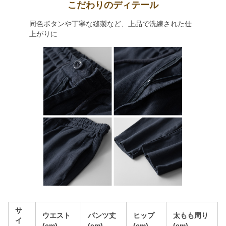
こだわりのディテール
同色ボタンや丁寧な縫製など、上品で洗練された仕
上がりに
サ
ウエスト
パンツ丈
ヒップ
太もも周り
イ
(cm)
(cm)
(cm)
(cm)