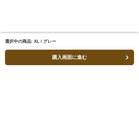
選択中の商品: XL / グレー
選択中の商品: XL / グレー
購入画面に進む
購入画面に進む
ストパン
について