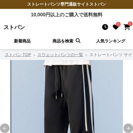
ストレートパンツ
専門通販サイト
ストパン
10,000
円以上のご購入で送料無料
0
0
ストパン
新着商品
商品を検索
人気ランキング
ストパン TOP
›
スウェットパンツの一覧
›
ストレートパンツ サ
Previous slide
Ne