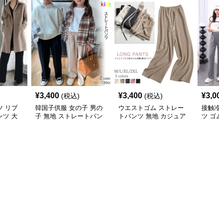
¥
3,400
¥
3,400
¥
3,0
(税込)
(税込)
 リブ
韓国子供服 女の子 男の
ウエストゴム ストレー
接触
ツ 大
子 無地 ストレートパン
トパンツ 無地 カジュア
ツ ゴ
い楽ちん
ツ
ル リラックス
ース