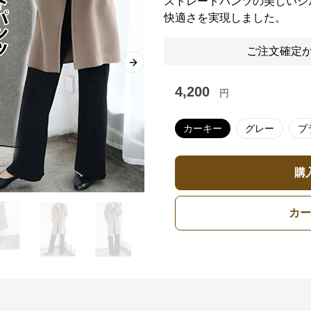
ストレートパンツの美しいシ
快適さを実現しました。
ご注文確定か
Next slide
4,200
円
カーキー
グレー
ブ
購
カー