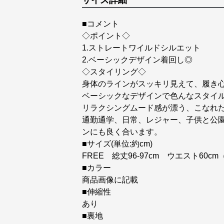
サイズ詳細
■コメント
◇ポイント◇
1.ストレートワイルドシルエット
2.ベーシックデザイン着回し◎
◇スタイリング◇
身体のラインがスッキリ見えて、履き
ベーシックなデザインで色んなスタイ
リラクシングムード感が漂う、こなれ
通勤通学、日常、レジャー、子供と公
ンにも良く合います。
■サイズ(単位:約cm)
FREE 総丈96-97cm ウエスト60cm
■カラー
商品画像に記載
■伸縮性
あり
■裏地