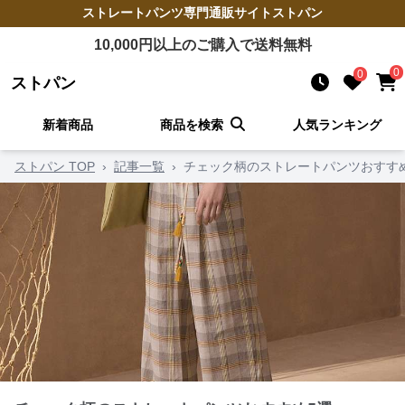
ストレートパンツ
専門通販サイト
ストパン
10,000
円以上のご購入で送料無料
0
0
ストパン
新着商品
商品を検索
人気ランキング
ストパン TOP
›
記事一覧
›
チェック柄のストレートパンツおすす