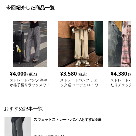
今回紹介した商品一覧
¥
4,000
¥
3,580
¥
4,380
(税込)
(税込)
(税込
ストレートパンツ 涼や
ストレートパンツ チェ
ストレートパン
か格子柄リラックスワイ
ック裾 コーデュロイ ワ
たりチェック柄
ドパンツ
イドパンツ
パンツ
おすすめ記事一覧
スウェットストレートパンツおすすめ5選