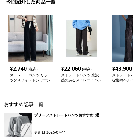
今回紹介した商品一覧
¥
2,740
¥
22,060
¥
43,900
(税込)
(税込)
(税
ストレートパンツ リラ
ストレートパンツ 光沢
ストレートパン
ックスフィットジャージ
感のあるストレートパン
な縦縞ベルト付
ーパンツ
ツ
パンツ
おすすめ記事一覧
プリーツストレートパンツおすすめ5選
更新日
2026-07-11