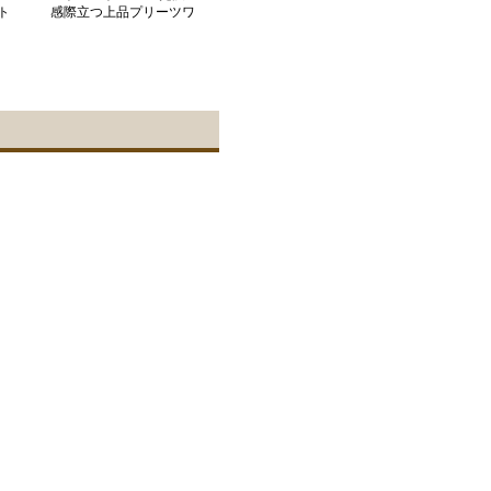
ト
感際立つ上品プリーツワ
イドパンツ