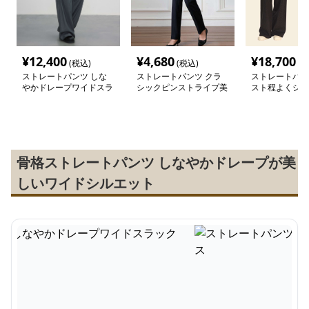
¥
12,400
¥
4,680
¥
18,700
(税込)
(税込)
(税
ストレートパンツ しな
ストレートパンツ クラ
ストレートパン
やかドレープワイドスラ
シックピンストライプ美
スト程よくシェ
ックス
脚パンツ
トレートスラッ
骨格ストレートパンツ しなやかドレープが美
しいワイドシルエット