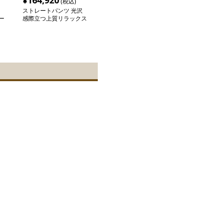
¥
164,920
(税込)
ストレートパンツ 光沢
ー
感際立つ上質リラックス
パンツ