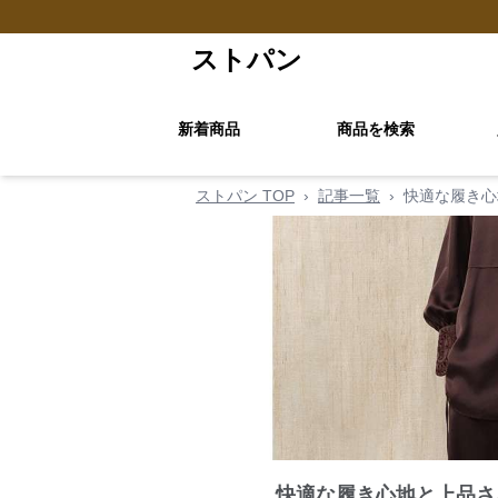
ストパン
新着商品
商品を検索
ストパン TOP
›
記事一覧
›
快適な履き心
快適な履き心地と上品さ