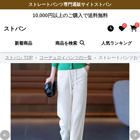
ストレートパンツ
専門通販サイト
ストパン
10,000
円以上のご購入で送料無料
0
0
ストパン
新着商品
商品を検索
人気ランキング
ストパン TOP
›
コーデュロイパンツの一覧
›
ストレートパンツお
Previous slide
Ne