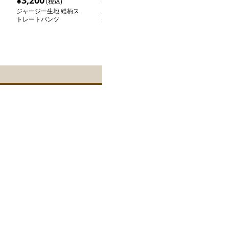
¥
3,200
¥
10,300
¥
5,000
(税込)
(税込)
(税込
ジャージー生地 総柄ス
ストレートパンツ ワー
ストレートパン
トレートパンツ
ク風デザインストレート
風チェック柄サ
カーゴパンツ
パンツ ゆった
ート