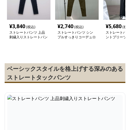
¥
3,840
¥
2,740
¥
5,680
(税込)
(税込)
(税込
ストレートパンツ 上品
ストレートパンツ シン
ストレートパン
刺繍入りストレートパン
プルすっきりコーデュロ
ントプリーツ入
ツ
イパンツ
レートパンツ
ベーシックスタイルを格上げする深みのある
ストレートタックパンツ