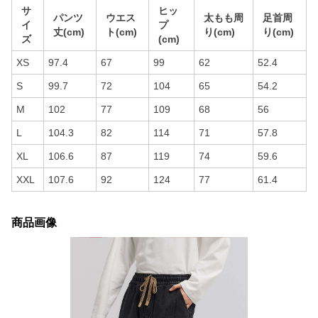
サ
ヒッ
パンツ
ウエス
太もも周
足首周
イ
プ
丈(cm)
ト(cm)
り(cm)
り(cm)
ズ
(cm)
XS
97.4
67
99
62
52.4
S
99.7
72
104
65
54.2
M
102
77
109
68
56
L
104.3
82
114
71
57.8
XL
106.6
87
119
74
59.6
XXL
107.6
92
124
77
61.4
商品画像