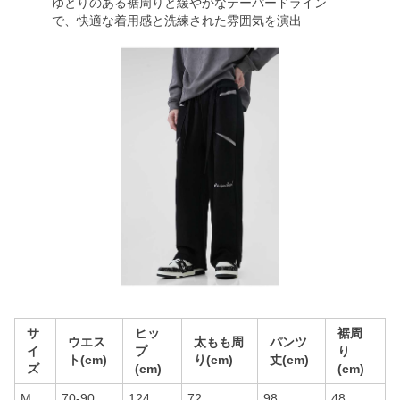
ゆとりのある裾周りと緩やかなテーパードライン
で、快適な着用感と洗練された雰囲気を演出
サ
ヒッ
裾周
ウエス
太もも周
パンツ
イ
プ
り
ト(cm)
り(cm)
丈(cm)
ズ
(cm)
(cm)
M
70-90
124
72
98
48