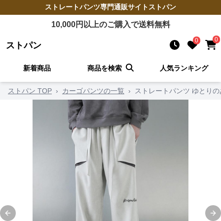
ストレートパンツ
専門通販サイト
ストパン
10,000
円以上のご購入で送料無料
0
0
ストパン
新着商品
商品を検索
人気ランキング
ストパン TOP
›
カーゴパンツの一覧
›
ストレートパンツ ゆとり
Previous slide
Ne