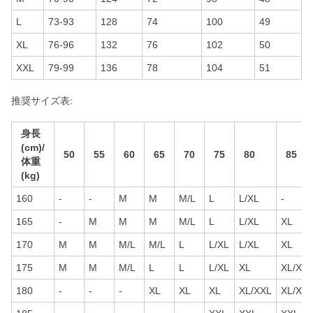
L
73-93
128
74
100
49
XL
76-96
132
76
102
50
XXL
79-99
136
78
104
51
推奨サイズ表:
身長
(cm)/
50
55
60
65
70
75
80
85
体重
(kg)
160
-
-
M
M
M/L
L
L/XL
-
165
-
M
M
M
M/L
L
L/XL
XL
170
M
M
M/L
M/L
L
L/XL
L/XL
XL
175
M
M
M/L
L
L
L/XL
XL
XL/XX
180
-
-
-
XL
XL
XL
XL/XXL
XL/XX