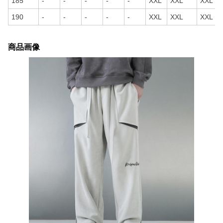
185
-
-
-
-
-
XXL
XXL
XXL
190
-
-
-
-
-
XXL
XXL
XXL
商品画像